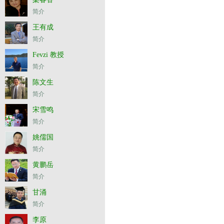
简介
王有成
简介
Fevzi 教授
简介
陈文生
简介
宋雪鸣
简介
姚儒国
简介
黄鹏岳
简介
甘涌
简介
李原