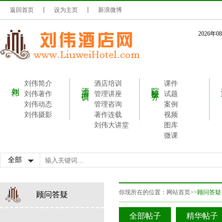
返回首页
设为主页
新浪微博
2026年
刘伟简介
酒店培训
课件
刘伟
酒店培训
院校服务
刘伟著作
管理讲座
试题
刘伟动态
管理咨询
案例
刘伟摄影
著作连载
视频
刘伟大讲堂
图库
微课
你现所在的位置：
网站首页
>>顾问答疑
顾问答疑
全部帖子
精华帖子