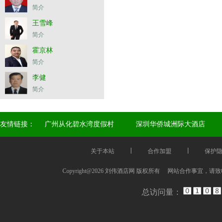
简介
王雪峰
简介
霍京林
简介
李健
简介
友情链接：
广州从化碧水湾度假村
深圳华侨城洲际大酒店
关于本站
合作加盟
保护
Copyright@2026 刘伟酒店网 版权所有 网站合作事宜，请
总访问量：