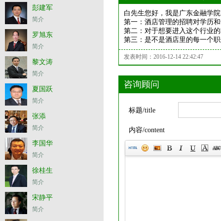
彭建军
白先生您好，我是广东金融学院
简介
第一：酒店管理的招聘对学历和
第二：对于想要进入这个行业的
罗旭东
第三：是不是酒店里的每一个职
简介
发表时间：2016-12-14 22:42:47
黎文涛
简介
咨询顾问
夏国跃
简介
标题/title
张添
简介
内容/content
李国华
简介
徐桂生
简介
宋静平
简介