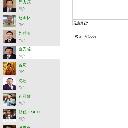
郭力源
简介
赵金林
元素路径:
简介
胡质健
验证码/Code
简介
白秀成
简介
曾莉
简介
沈翊
简介
崔震雄
简介
舒程 Charles
简介
梁春香