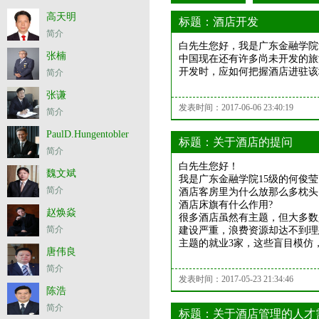
高天明
标题：酒店开发
简介
白先生您好，我是广东金融学院
张楠
中国现在还有许多尚未开发的旅
开发时，应如何把握酒店进驻该
简介
张谦
发表时间：2017-06-06 23:40:19
简介
PaulD.Hungentobler
标题：关于酒店的提问
简介
白先生您好！
魏文斌
我是广东金融学院15级的何俊莹（
简介
酒店客房里为什么放那么多枕头
酒店床旗有什么作用?
赵焕焱
很多酒店虽然有主题，但大多数
简介
建设严重，浪费资源却达不到理
主题的就业3家，这些盲目模仿
唐伟良
简介
发表时间：2017-05-23 21:34:46
陈浩
简介
标题：关于酒店管理的人才