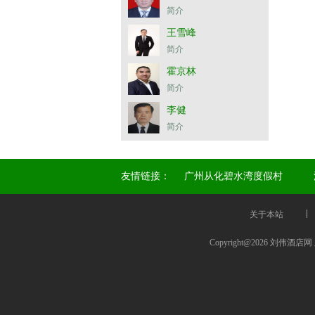
简介
王雪峰
简介
霍京林
简介
李健
简介
友情链接：
广州从化碧水湾度假村
关于本站
Copyright@2026 刘