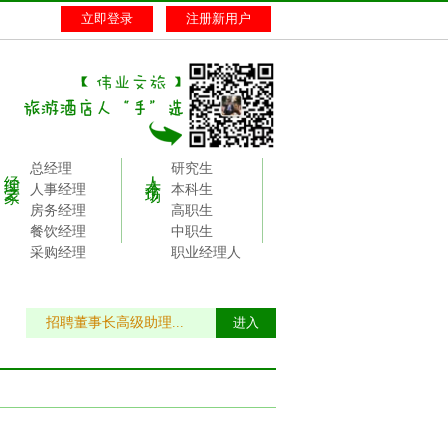
立即登录
注册新用户
总经理
研究生
经理之家
人才市场
人事经理
本科生
房务经理
高职生
餐饮经理
中职生
采购经理
职业经理人
招聘董事长高级助理...
进入