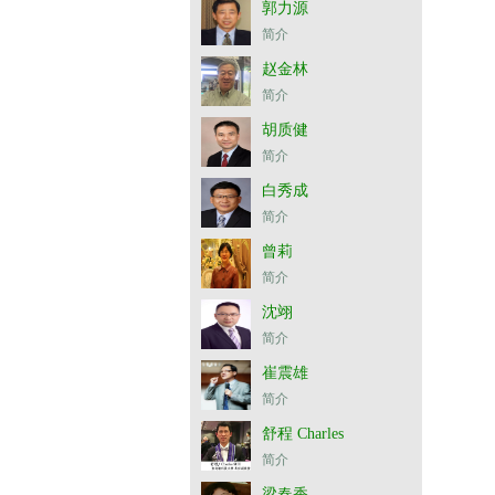
郭力源
简介
赵金林
简介
胡质健
简介
白秀成
简介
曾莉
简介
沈翊
简介
崔震雄
简介
舒程 Charles
简介
梁春香