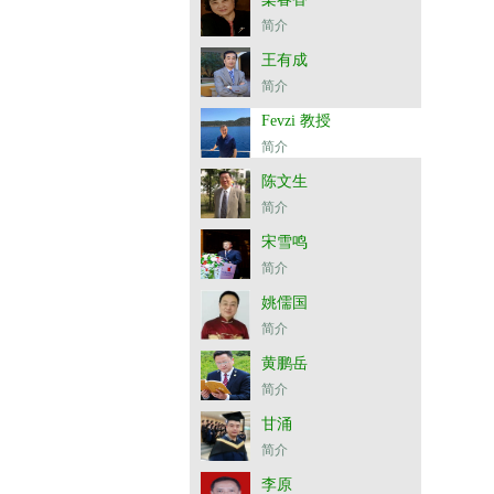
简介
王有成
简介
Fevzi 教授
简介
陈文生
简介
宋雪鸣
简介
姚儒国
简介
黄鹏岳
简介
甘涌
简介
李原