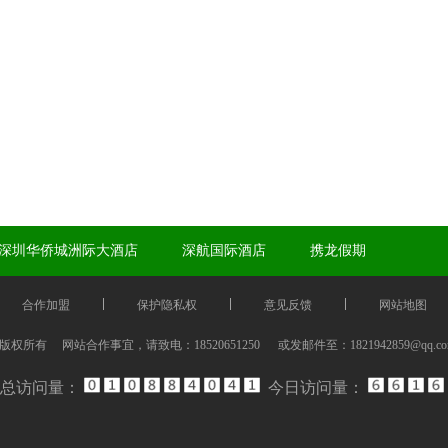
深圳华侨城洲际大酒店
深航国际酒店
携龙假期
合作加盟
保护隐私权
意见反馈
网站地图
伟酒店网 版权所有 网站合作事宜，请致电：
18520651250
或发邮件至：
1821942859@qq.c
总访问量：
今日访问量：