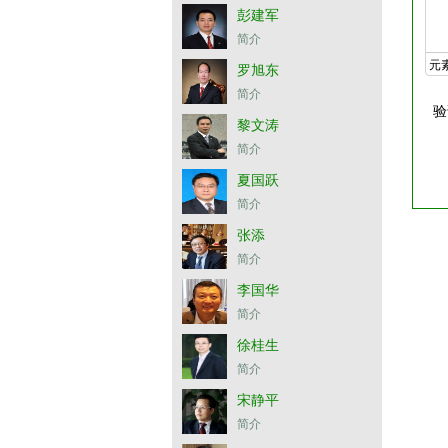
彭建军
简介
元
罗旭东
简介
验
黎文涛
简介
夏国跃
简介
张添
简介
李国华
简介
徐桂生
简介
宋静平
简介