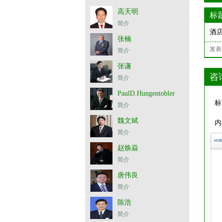
高天明
标
简介
酒
张楠
发表时
简介
张谦
咨
简介
PaulD.Hungentobler
标题
简介
魏文斌
内容
简介
赵焕焱
简介
唐伟良
简介
陈浩
简介